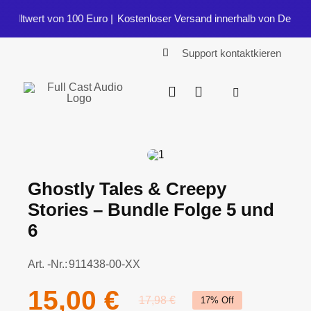
Zum
elltwert von 100 Euro |
Kostenloser Versand innerhalb von Deutschla
Inhalt
springen
Support kontaktkieren
Toggle
Navigation
Start
Shop
Ghostly Tales & Creepy
Stories – Bundle Folge 5 und
Blog
6
Art. -Nr.:
911438-00-XX
15,00
€
17,98
€
17% Off