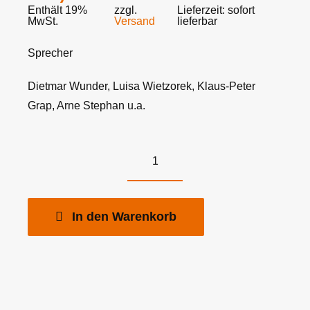
Ursprüngl
Aktueller
Enthält 19%
zzgl.
Lieferzeit: sofort
MwSt.
Versand
lieferbar
Preis
Preis
Sprecher
war:
ist:
17,98 €
15,00 €.
Dietmar Wunder, Luisa Wietzorek, Klaus-Peter
Grap, Arne Stephan u.a.
Ghostly
Tales
&
In den Warenkorb
Creepy
Stories
-
Bundle
Folge