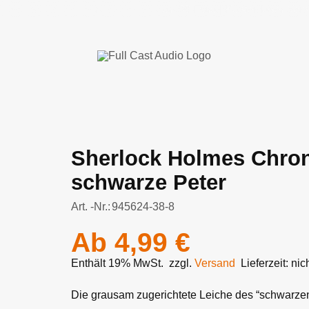
chland ab einem Bestellwert von 30 Euro | Kostenloser Versand
Sherlock Holmes Chroni
schwarze Peter
Art. -Nr.:
945624-38-8
Ab
4,99
€
Enthält 19% MwSt.
zzgl.
Versand
Lieferzeit: n
Die grausam zugerichtete Leiche des “schwarzen 