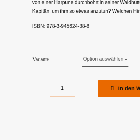
von einer Harpune durchbohrt in seiner Waldhütt
Kapitän, um ihm so etwas anzutun? Welchen Hin
ISBN: 978-3-945624-38-8
Variante
In den 
Sherlock
Holmes
Chronicles:
Folge
029
-