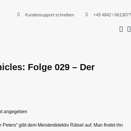
 in Österreich und Schweiz ab einem Bestelltwert von 100 Euro
Kundensupport schreiben
+49 4842 / 661307
cles: Folge 029 – Der
icht angegeben
Peters“ gibt dem Meisterdetektiv Rätsel auf. Man findet ihn