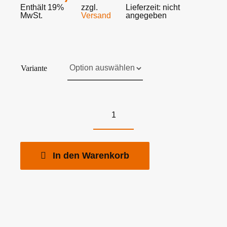
Enthält 19%
zzgl.
Lieferzeit: nicht
MwSt.
Versand
angegeben
Variante
Sherlock
Holmes
Chronicles:
In den Warenkorb
Folge
016
-
Die
Unbekannte