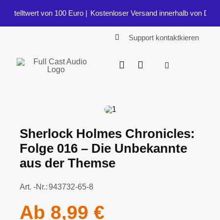
Zum
stelltwert von 100 Euro |
Kostenloser Versand innerhalb von Deutsc
Inhalt
springen
Support kontaktkieren
Toggle
Navigation
Start
Shop
Sherlock Holmes Chronicles:
Folge 016 – Die Unbekannte
Blog
aus der Themse
Art. -Nr.:
943732-65-8
Ab
8,99
€