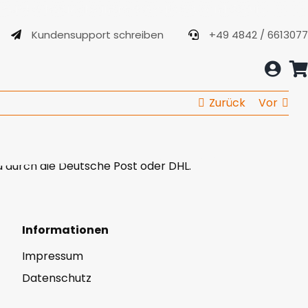
 und Schweiz ab einem Bestelltwert von 100 Euro |
Kosten
Kundensupport schreiben
+49 4842 / 661307
Zurück
Vor
d durch die Deutsche Post oder DHL.
Informationen
Impressum
Datenschutz